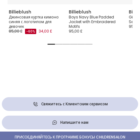
Billieblush
Billieblush
Billi
Джинсовая куртка кимоно
Boys Navy Blue Padded
Girls 
синяя с логотипом для
Jacket with Embroidered
Sequi
девочек
Motifs
95,00
85,00 £
34,00 £
95,00 £
-60%
Свяжитесь с Клиентским сервисом
Напишите нам
ПРИСОЕДИНЯЙТЕСЬ К ПРОГРАММЕ БОНУСЫ CHILDRENSALON