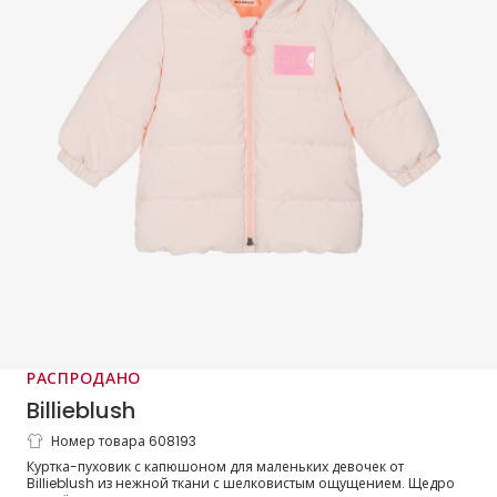
РАСПРОДАНО
Billieblush
Номер товара 608193
Куртка-пуховик с капюшоном розовый
Куртка-пуховик с капюшоном для маленьких девочек от
для девочек
Billieblush из нежной ткани с шелковистым ощущением. Щедро