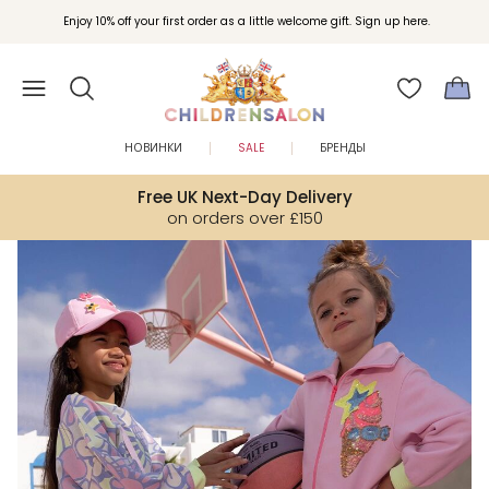
Вступайте в клуб Бонусы Childrensalon для эксклюзивных привилегий при
Enjoy 10% off your first order as a little welcome gift. Sign up here.
покупках.
НОВИНКИ
SALE
БРЕНДЫ
Free UK Next-Day Delivery
on orders over £150