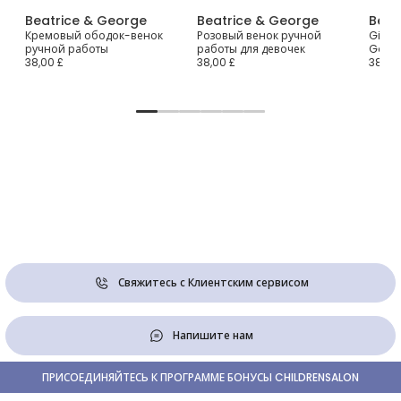
Beatrice & George
Beatrice & George
Beat
t
Кремовый ободок-венок
Розовый венок ручной
Girls 
ручной работы
работы для девочек
Garl
38,00 £
38,00 £
38,00
Свяжитесь с Клиентским сервисом
Напишите нам
ПРИСОЕДИНЯЙТЕСЬ К ПРОГРАММЕ БОНУСЫ CHILDRENSALON