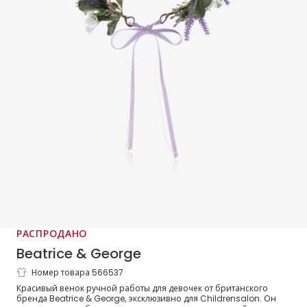
РАСПРОДАНО
Beatrice & George
Номер товара 566537
Фиолетовый лавандовый венок ручной
Красивый венок ручной работы для девочек от британского
работы для девочек
бренда Beatrice & George, эксклюзивно для Childrensalon. Он