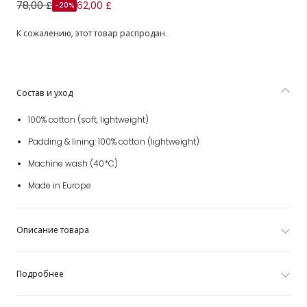
Розовая пеленальная сумка (39см)
78,00 £
62,00 £
-20%
К сожалению, этот товар распродан.
Состав и уход
100% cotton (soft, lightweight)
Padding & lining: 100% cotton (lightweight)
Machine wash (40*C)
Made in Europe
Описание товара
Подробнее