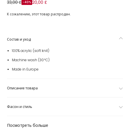
Blue Knitted Babygrow
33,00 £
20,00 £
-40%
К сожалению, этот товар распродан.
Состав и уход
100% acrylic (soft knit)
Machine wash (30*C)
Made in Europe
Описание товара
Фасон и стиль
Посмотреть больше