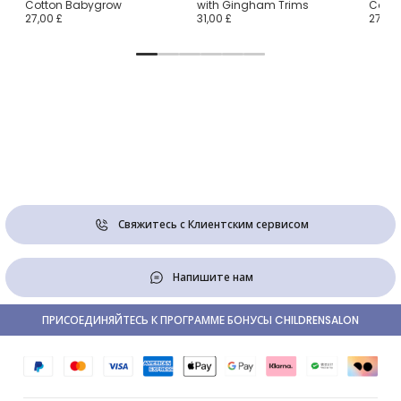
Cotton Babygrow
with Gingham Trims
Cotto
27,00 £
31,00 £
27,00 
Свяжитесь с Клиентским сервисом
Напишите нам
ПРИСОЕДИНЯЙТЕСЬ К ПРОГРАММЕ БОНУСЫ CHILDRENSALON