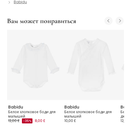
Babidu
Вам может понравиться
Babidu
Babidu
Babi
Белое хлопковое боди для
Белое хлопковое боди для
Белое
малышей
малышей
джер
12,00 £
8,00 £
10,00 £
12,00 
-35%