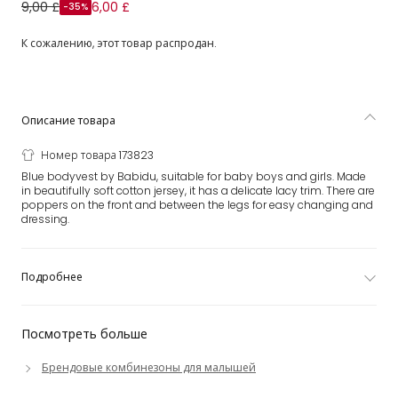
Голубое хлопковое боди для малышей
9,00 £
6,00 £
-35%
К сожалению, этот товар распродан.
Описание товара
Номер товара 173823
Blue bodyvest by Babidu, suitable for baby boys and girls. Made
in beautifully soft cotton jersey, it has a delicate lacy trim. There are
poppers on the front and between the legs for easy changing and
dressing.
Подробнее
Посмотреть больше
Брендовые комбинезоны для малышей