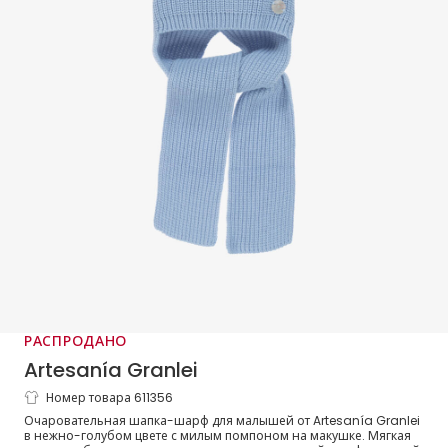
РАСПРОДАНО
Artesanía Granlei
Номер товара 611356
Шапка-шарф голубая вязаная для
Очаровательная шапка-шарф для малышей от Artesanía Granlei
малышей
в нежно-голубом цвете с милым помпоном на макушке. Мягкая