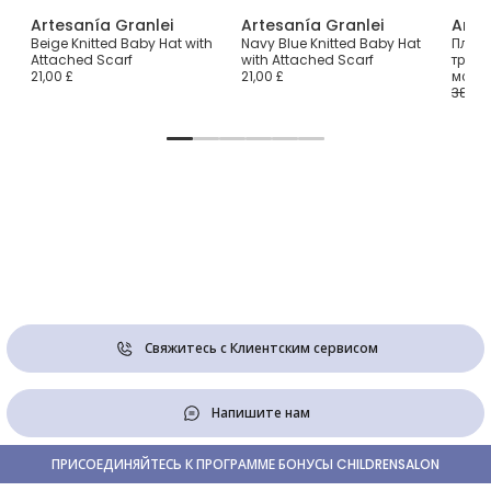
Artesanía Granlei
Artesanía Granlei
Arte
Beige Knitted Baby Hat with
Navy Blue Knitted Baby Hat
Плать
ек
Attached Scarf
with Attached Scarf
трико
21,00 £
21,00 £
морск
38,00
Свяжитесь с Клиентским сервисом
Напишите нам
ПРИСОЕДИНЯЙТЕСЬ К ПРОГРАММЕ БОНУСЫ CHILDRENSALON