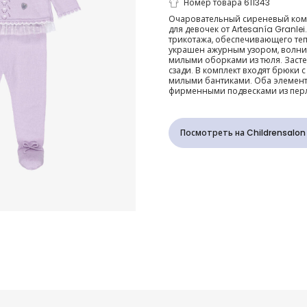
Комбинезон 
Номер товара 611343
Очаровательный сиреневый комб
для девочек от Artesanía Granlei
частей сире
трикотажа, обеспечивающего теп
украшен ажурным узором, волни
милыми оборками из тюля. Засте
трикотажны
сзади. В комплект входят брюки 
милыми бантиками. Оба элемен
фирменными подвесками из пер
оборками дл
девочек
Посмотреть на Childrensalon