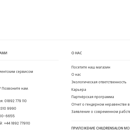
НАМИ
О НАС
Посетите наш магазин
лиентским сервисом
О нас
Экологическая ответственность
 Позвоните нам.
Карьера
Партнёрская программа
ия:
01892 779 110
Отчет о гендерном неравенстве в
8310 9990
Заявление о современном рабст
00-6655
й:
+44 1892 779110
ПРИЛОЖЕНИЕ CHILDRENSALON М