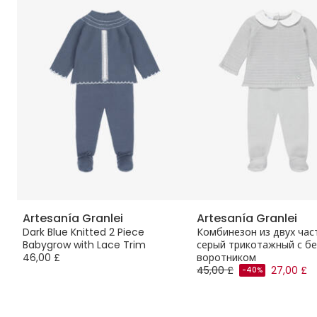
Artesanía Granlei
Artesanía Granlei
Dark Blue Knitted 2 Piece
Комбинезон из двух час
Babygrow with Lace Trim
серый трикотажный с б
46,00 £
воротником
45,00 £
27,00 £
-40%