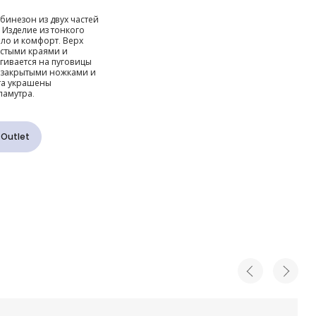
из двух
инезон из двух частей
. Изделие из тонкого
невый
ло и комфорт. Верх
стыми краями и
гивается на пуговицы
й с
с закрытыми ножками и
та украшены
ламутра.
я
 Outlet