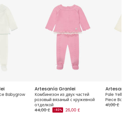
ei
Artesanía Granlei
Artesanía
iece Babygrow
Комбинезон из двух частей
Pale Yellow 
розовый вязаный с кружевной
Piece Baby
отделкой
41,00 £
-40
44,00 £
26,00 £
-40%