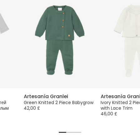
Artesanía Granlei
Artesanía Granl
тей
Green Knitted 2 Piece Babygrow
Ivory Knitted 2 P
елым
42,00 £
with Lace Trim
46,00 £