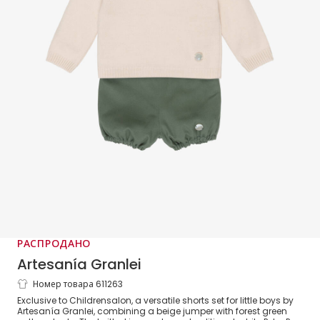
РАСПРОДАНО
Artesanía Granlei
Номер товара 611263
Boys Beige Sweater & Green Cotton
Exclusive to Childrensalon, a versatile shorts set for little boys by
Shorts Set
Artesanía Granlei, combining a beige jumper with forest green