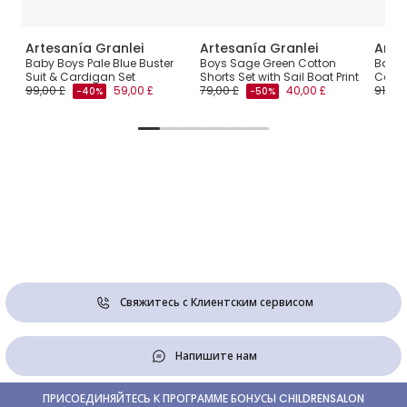
Artesanía Granlei
Artesanía Granlei
Arte
Baby Boys Pale Blue Buster
Boys Sage Green Cotton
Baby 
Suit & Cardigan Set
Shorts Set with Sail Boat Print
Cardi
99,00 £
59,00 £
79,00 £
40,00 £
91,00 
-40%
-50%
Свяжитесь с Клиентским сервисом
Напишите нам
ПРИСОЕДИНЯЙТЕСЬ К ПРОГРАММЕ БОНУСЫ CHILDRENSALON