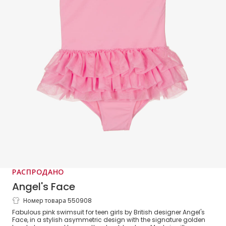
РАСПРОДАНО
Angel's Face
Номер товара 550908
Teen Girls Pink One Shoulder Swimsuit
Fabulous pink swimsuit for teen girls by British designer Angel's
(UPF50+)
Face, in a stylish asymmetric design with the signature golden