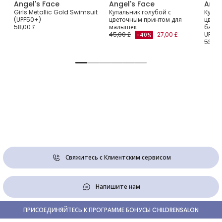
Angel's Face
Angel's Face
Ange
Girls Metallic Gold Swimsuit
Купальник голубой с
Купал
(UPF50+)
цветочным принтом для
цвето
58,00 £
малышек
банти
45,00 £
27,00 £
UPF5
-40%
53,00
Свяжитесь с Клиентским сервисом
Напишите нам
ПРИСОЕДИНЯЙТЕСЬ К ПРОГРАММЕ БОНУСЫ CHILDRENSALON