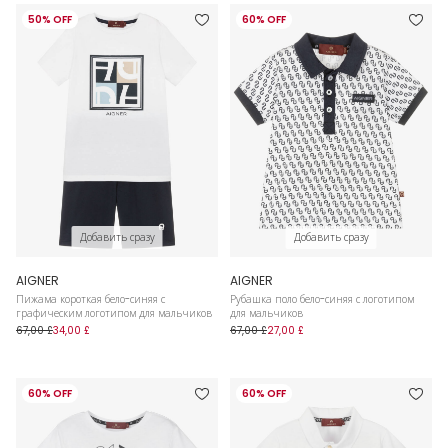
50% OFF
60% OFF
Добавить сразу
Добавить сразу
AIGNER
AIGNER
Пижама короткая бело-синяя с
Рубашка поло бело-синяя с логотипом
графическим логотипом для мальчиков
для мальчиков
67,00 £
34,00 £
67,00 £
27,00 £
60% OFF
60% OFF