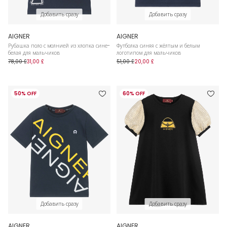
Добавить сразу
Добавить сразу
AIGNER
AIGNER
Рубашка поло с молнией из хлопка сине-
Футболка синяя с жёлтым и белым
белая для мальчиков
логотипом для мальчиков
78,00 £
31,00 £
51,00 £
20,00 £
50% OFF
60% OFF
Добавить сразу
Добавить сразу
AIGNER
AIGNER