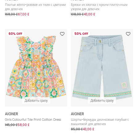
Платье жёлто-розовое из тюля с цветами
Брюки из хлопка с ярким плиточным
для девочек
узором для девочек
168,00 £
67,00 £
108,00 £
43,00 £
60% OFF
50% OFF
Добавить сразу
Добавить сразу
AIGNER
AIGNER
Girls Colourful Tile Print Cotton Dress
Шорты-бермуды джинсовые голубые с
вышивкой для девочек
145,00 £
58,00 £
85,00 £
43,00 £