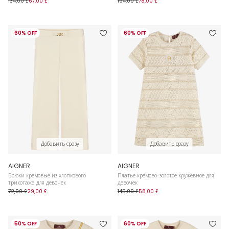
134,00 £
67,00 £
194,00 £
78,00 £
60% OFF
60% OFF
Добавить сразу
Добавить сразу
AIGNER
AIGNER
Брюки кремовые из хлопкового
Платье кремово-золотое кружевное для
трикотажа для девочек
девочек
72,00 £
29,00 £
145,00 £
58,00 £
50% OFF
60% OFF