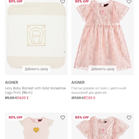
60% OFF
60% OFF
Добавить сразу
Добавить сразу
AIGNER
AIGNER
Ivory Baby Blanket with Gold Horseshoe
Платье розовое из тюля с цветочной
Logo Print (88cm)
вышивкой для девочек
85,00 £
34,00 £
217,00 £
87,00 £
60% OFF
60% OFF