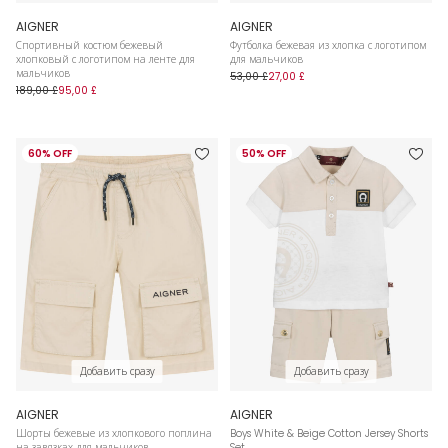
AIGNER
AIGNER
Спортивный костюм бежевый
Футболка бежевая из хлопка с логотипом
хлопковый с логотипом на ленте для
для мальчиков
мальчиков
53,00 £
27,00 £
189,00 £
95,00 £
60% OFF
50% OFF
Добавить сразу
Добавить сразу
AIGNER
AIGNER
Шорты бежевые из хлопкового поплина
Boys White & Beige Cotton Jersey Shorts
на завязках для мальчиков
Set