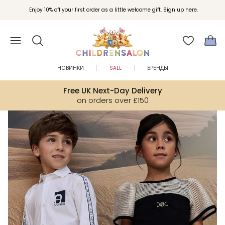
Вступайте в клуб Бонусы Childrensalon для эксклюзивных привилегий при
Enjoy 10% off your first order as a little welcome gift. Sign up here.
покупках.
НОВИНКИ
SALE
БРЕНДЫ
Free UK Next-Day Delivery
on orders over £150