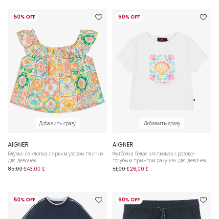
50% OFF
50% OFF
Добавить сразу
Добавить сразу
AIGNER
AIGNER
Блузка из хлопка с ярким узором плитки
Футболка белая хлопковая с розово-
для девочек
голубым принтом ракушек для девочек
85,00 £
43,00 £
51,00 £
26,00 £
50% OFF
60% OFF