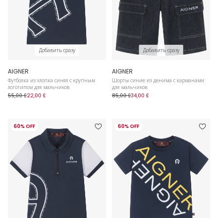
Добавить сразу
Добавить сразу
AIGNER
AIGNER
Футболка из хлопка синяя с крупным
Шорты синие из денима с карманами
логотипом для мальчиков
для мальчиков
55,00 £
22,00 £
85,00 £
34,00 £
60% OFF
60% OFF