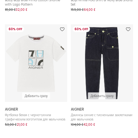
Baby Boys Blue Pima Cotton Shortie
Boys White Polo Shirt & Navy Blue Shorts
with Logo Pattern
Set
81,00 £
32,00 £
159,00 £
64,00 £
60% OFF
60% OFF
Добавить сразу
Добавить сразу
AIGNER
AIGNER
Футболка белая с черно-синим
Джинсы синие с тиснеными заклепками
графическим логотипом для мальчиков
для мальчиков
53,00 £
21,00 £
104,00 £
42,00 £