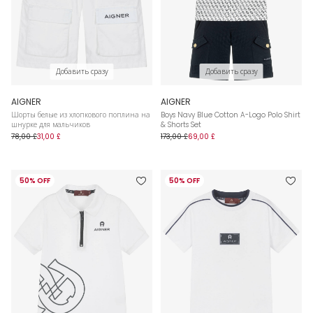
Добавить сразу
Добавить сразу
AIGNER
AIGNER
Шорты белые из хлопкового поплина на
Boys Navy Blue Cotton A-Logo Polo Shirt
шнурке для мальчиков
& Shorts Set
78,00 £
31,00 £
173,00 £
69,00 £
50% OFF
50% OFF