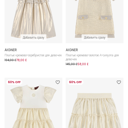
Добавить сразу
Добавить сразу
AIGNER
AIGNER
Платье кремово-серебристое для девочек
Платье кремово-золотое А-силуэта для
девочек
194,00 £
78,00 £
145,00 £
58,00 £
60% OFF
60% OFF