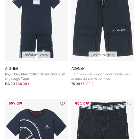
Добавить сразу
Добавить сразу
AIGNER
AIGNER
Boys Navy Blue Cotton Jersey Shorts Set
Шорты синие из хлопкового поплина с
with Logo Tape
завязками для мальчиков
136,00 £
68,00 £
78,00 £
31,00 £
60% OFF
60% OFF