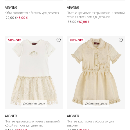
AIGNER
AIGNER
Юбка золотистая с блеском для девочек
Платье кремовое из трикотажа и золотой
сетки с логотипом для девочек
120,00 £
48,00 £
168,00 £
67,00 £
50% OFF
60% OFF
Добавить сразу
Добавить сразу
AIGNER
AIGNER
Платье кремовое хлопковое с вышитой
Платье золотистое с оборками для
юбкой из тюля для девочек
девочек