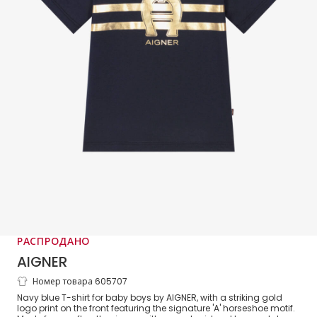
РАСПРОДАНО
AIGNER
Номер товара 605707
Baby Boys Navy Blue & Gold Horseshoe
Navy blue T-shirt for baby boys by AIGNER, with a striking gold
Logo Cotton T-Shirt
logo print on the front featuring the signature 'A' horseshoe motif.