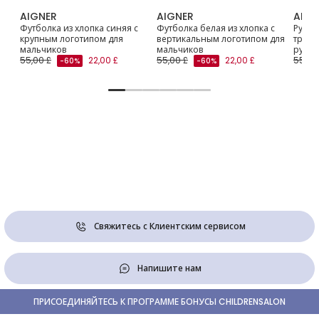
AIGNER
AIGNER
AIGN
а с
Футболка из хлопка синяя с
Футболка белая из хлопка с
Рубаш
крупным логотипом для
вертикальным логотипом для
трико
мальчиков
мальчиков
рукав
55,00 £
22,00 £
55,00 £
22,00 £
55,00
-60%
-60%
Свяжитесь с Клиентским сервисом
Напишите нам
ПРИСОЕДИНЯЙТЕСЬ К ПРОГРАММЕ БОНУСЫ CHILDRENSALON