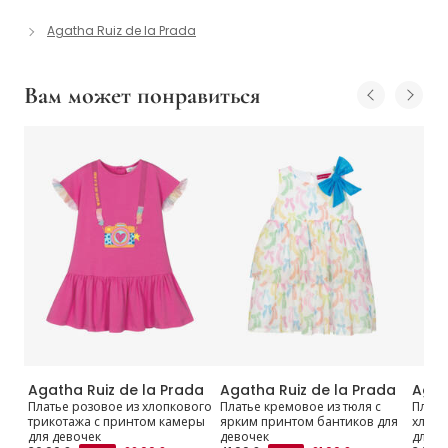
Agatha Ruiz de la Prada
Вам может понравиться
da
Agatha Ruiz de la Prada
Agatha Ruiz de la Prada
Agat
Love
Платье розовое из хлопкового
Платье кремовое из тюля с
Плать
трикотажа с принтом камеры
ярким принтом бантиков для
хлопк
для девочек
девочек
для д