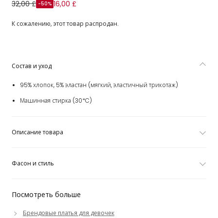
Платье белое из хлопка с цветными бантами для
32,00 £
16,00 £
-50%
девочек
К сожалению, этот товар распродан.
Состав и уход
95% хлопок, 5% эластан (мягкий, эластичный трикотаж)
Машинная стирка (30*C)
Описание товара
Фасон и стиль
Посмотреть больше
Брендовые платья для девочек