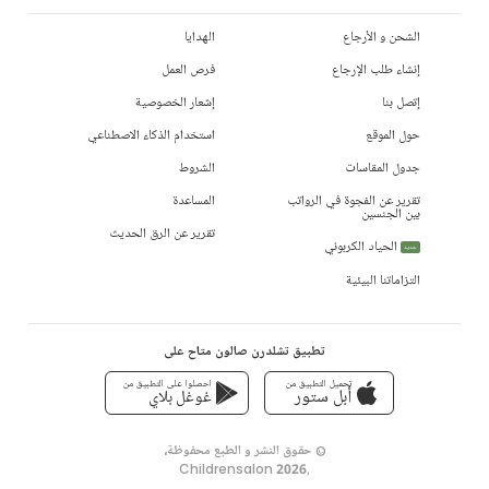
الشحن و الأرجاع
الهدايا
إنشاء طلب الإرجاع
فرص العمل
إتصل بنا
إشعار الخصوصية
حول الموقع
استخدام الذكاء الاصطناعي
جدول المقاسات
الشروط
تقرير عن الفجوة في الرواتب
المساعدة
بين الجنسين
تقرير عن الرق الحديث
الحياد الكربوني
جديد
التزاماتنا البيئية
تطبيق تشلدرن صالون متاح على
تحميل التطبيق من
احصلوا على التطبيق من
أبل ستور
غوغل بلاي
© حقوق النشر و الطبع محفوظة،
Childrensalon 2026
,