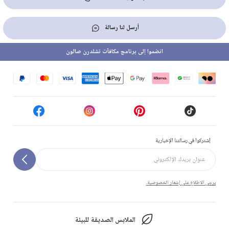
أرسل لنا رسالة
انضموا إلى برنامج مكافآت تشلدرن صالون
إشتركوا في رسالتنا الإخبارية
يرجى الاطلاع على إشعار الخصوصية.
الملابس الصديقة للبيئة