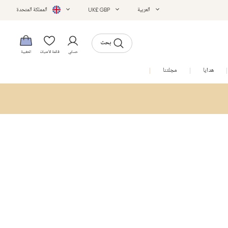
العربية
UK£ GBP
المملكة المتحدة
بحث
حسابي
قائمة الأمنيات
الحقيبة
هدايا
مجلتنا
التخفيضات