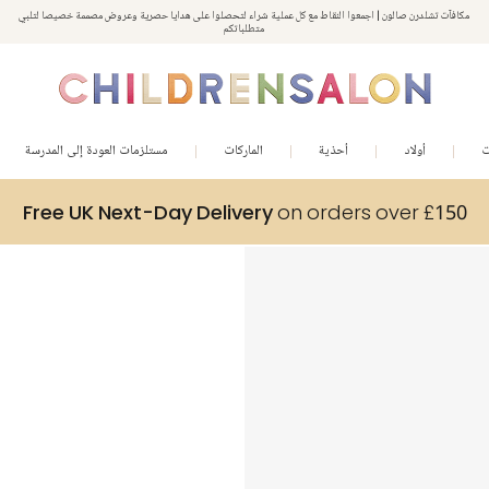
مكافآت تشلدرن صالون | اجمعوا النقاط مع كل عملية شراء لتحصلوا على هدايا حصرية وعروض مصممة خصيصا لتلبي
استمتعوا بخصم 10% على طلبيتكم الأولى كهدية ترحيب. سجلوا من هنا
متطلباتكم
ت
أولاد
أحذية
الماركات
مستلزمات العودة إلى المدرسة
Free UK Next-Day Delivery
on orders over £150