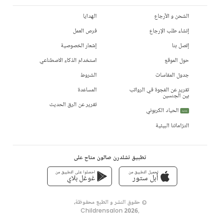
الشحن و الأرجاع
الهدايا
إنشاء طلب الإرجاع
فرص العمل
إتصل بنا
إشعار الخصوصية
حول الموقع
استخدام الذكاء الاصطناعي
جدول المقاسات
الشروط
تقرير عن الفجوة في الرواتب
المساعدة
بين الجنسين
تقرير عن الرق الحديث
الحياد الكربوني
جديد
التزاماتنا البيئية
تطبيق تشلدرن صالون متاح على
تحميل التطبيق من
احصلوا على التطبيق من
أبل ستور
غوغل بلاي
© حقوق النشر و الطبع محفوظة،
Childrensalon 2026
,