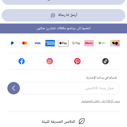
أرسل لنا رسالة
انضموا إلى برنامج مكافآت تشلدرن صالون
إشتركوا في رسالتنا الإخبارية
يرجى الاطلاع على إشعار الخصوصية.
الملابس الصديقة للبيئة