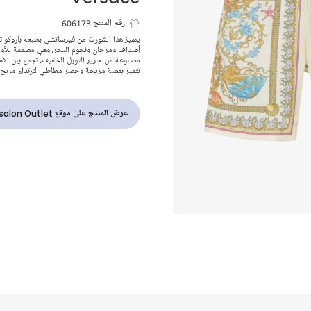
شورت حرير بط
رقم المنتج 606173
يتميز هذا الشورت من فيرساتشي بطبعة باروكو تح
أصداف ومرجان ونجوم البحر، وهي مصممة للأولاد
باروكو لون عا
مصنوعة من حرير التويل الخفيف، تجمع بين الأسل
تتميز بقصة مريحة وخصر مطاطي لارتداء مريح.
للأولاد
عرض المنتج على موقع Childrensalon Outlet