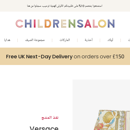
استمتعوا بخصم 10% على طلبيتكم الأولى كهدية ترحيب. سجلوا من هنا
ت
أولاد
أحذية
الماركات
مجموعة الصيف
هدايا
Free UK Next-Day Delivery
on orders over £150
نفذ المنتج
Versace