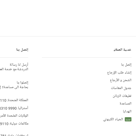
خدمة العملاء
إتصل بنا
إتصل بنا
أرسل لنا رسالة
الدردشة مع خدمة العم
إنشاء طلب الإرجاع
الشحن و الأرجاع
إتصلوا بنا
بحاجة الى مساعدة؟ إتص
جدول المقاسات
تعليقات الزبائن
المملكة المتحدة:
 110
المساعدة
أستراليا:
8310 9990
الهدايا
الولايات المتّحدة الأمر
الحياد الكربوني
جديد
مكالمات دولية:
79110
إستعلامات عامة:
 781