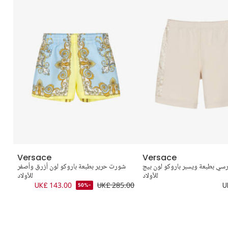
Versace
Versace
ي بطبعة ويسبر باروكو لون بيج
شورت حرير بطبعة باروكو لون أزرق وأصفر
ش
للأولاد
للأولاد
.00
UK£ 143.00
UK£ 285.00
U
-50%