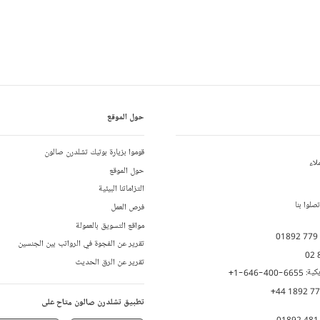
حول الموقع
قوموا بزيارة بوتيك تشلدرن صالون
لاء
حول الموقع
التزاماتنا البيئية
لوا بنا
فرص العمل
مواقع التسويق بالعمولة
01892 779
تقرير عن الفجوة في الرواتب بين الجنسين
02 
تقرير عن الرق الحديث
يكية:
+1-646-400-6655
+44 1892 7
تطبيق تشلدرن صالون متاح على
01892 481