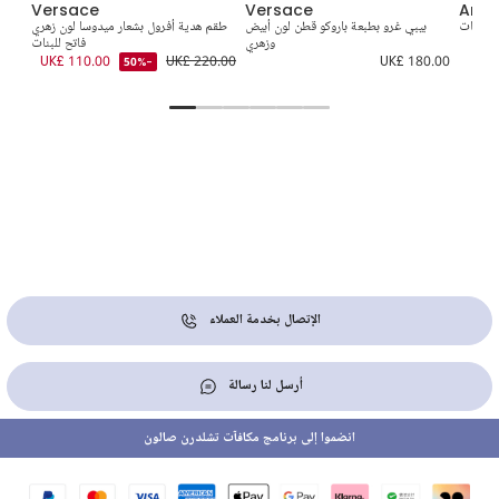
Versace
Versace
Ange
 للبنات
بيبي غرو بطبعة باروكو قطن لون أبيض
طقم هدية أفرول بشعار ميدوسا لون زهري
it
وزهري
فاتح للبنات
0.00
UK£ 110.00
UK£ 220.00
UK£ 180.00
-50%
الإتصال بخدمة العملاء
أرسل لنا رسالة
انضموا إلى برنامج مكافآت تشلدرن صالون