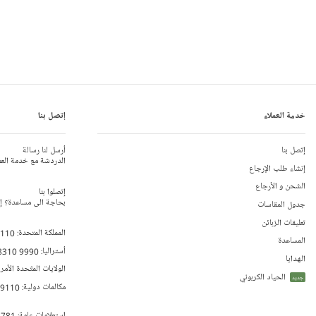
خدمة العملاء
إتصل بنا
إتصل بنا
أرسل لنا رسالة
الدردشة مع خدمة العم
إنشاء طلب الإرجاع
الشحن و الأرجاع
إتصلوا بنا
بحاجة الى مساعدة؟ إتص
جدول المقاسات
تعليقات الزبائن
المملكة المتحدة:
 110
المساعدة
أستراليا:
8310 9990
الهدايا
الولايات المتّحدة الأمر
الحياد الكربوني
جديد
مكالمات دولية:
79110
إستعلامات عامة:
 781