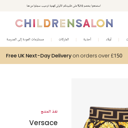
استمتعوا بخصم 10% على طلبيتكم الأولى كهدية ترحيب. سجلوا من هنا
ت
أولاد
أحذية
الماركات
مستلزمات العودة إلى المدرسة
Free UK Next-Day Delivery
on orders over £150
نفذ المنتج
Versace