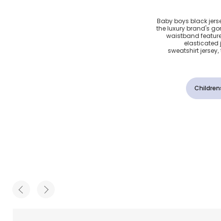
 ذهبي
Baby boys black jerse
the luxury brand's g
باروك
waistband feature
elasticated
sweatshirt jersey