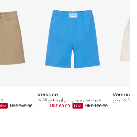
Versace
Versace
 للأولاد الرضع
شورت قطن جيرسي لون أزرق فاتح للأولاد
شو
UK£ 240.00
UK£ 60.00
UK£ 120.00
-50%
-50%