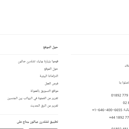
حول الموقع
قوموا بزيارة بوتيك تشلدرن صالون
لاء
حول الموقع
التزاماتنا البيئية
لوا بنا
فرص العمل
مواقع التسويق بالعمولة
01892 779
تقرير عن الفجوة في الرواتب بين الجنسين
02 
تقرير عن الرق الحديث
يكية:
+1-646-400-6655
+44 1892 7
تطبيق تشلدرن صالون متاح على
01892 481