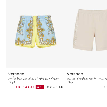
Versace
Versace
ي بطبعة ويسبر باروكو لون بيج
شورت حرير بطبعة باروكو لون أزرق وأصفر
ش
للأولاد
للأولاد
.00
UK£ 143.00
UK£ 285.00
U
-50%