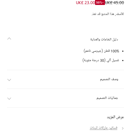
فستان بولو قطن جيرسي مخطط لون زهري للبنات
UK£ 23.00
UK£ 45.00
-50%
للأسف, هذا المنتج قد نفذ.
دليل الخامات والعناية
100% قطن (جيرسي ناعم)
غسيل آلي (30 درجة مئوية)
وصف التصميم
جماليات التصميم
عرض المزيد
فساتين ماركات للبنات