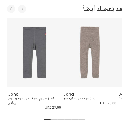
قد يُعجبك أيضاً
Joha
Joha
Joh
 للبنات
ليقنز صوف مارينو لون بيج
ليقنز حريري صوف مارينو وحرير لون
UK£ 25.00
رمادي
0.00
UK£ 27.00