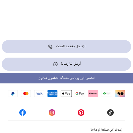
الإتصال بخدمة العملاء
أرسل لنا رسالة
انضموا إلى برنامج مكافآت تشلدرن صالون
إشتركوا في رسالتنا الإخبارية