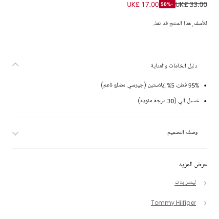
بنطلون ليقنز قطن جيرسي لون كحلي للبنات
UK£ 17.00
UK£ 33.00
-50%
للأسف, هذا المنتج قد نفذ.
دليل الخامات والعناية
95% قطن، 5% إيلاستين (جيرسي مضلع ناعم)
غسيل آلي (30 درجة مئوية)
وصف التصميم
عرض المزيد
ليقنز بنات
Tommy Hilfiger