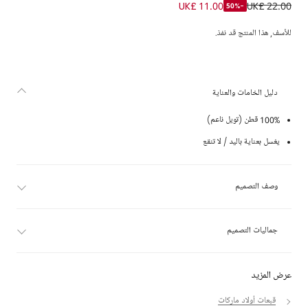
كاب قطن تويل لون أحمر
UK£ 11.00
UK£ 22.00
-50%
للأسف, هذا المنتج قد نفذ.
دليل الخامات والعناية
100% قطن (تويل ناعم)
يغسل بعناية باليد / لا تنقع
وصف التصميم
جماليات التصميم
عرض المزيد
قبعات أولاد ماركات