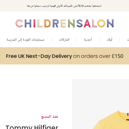
استمتعوا بخصم 10% على طلبيتكم الأولى كهدية ترحيب. سجلوا من هنا
ت
أولاد
أحذية
الماركات
مستلزمات العودة إلى المدرسة
Free UK Next-Day Delivery
on orders over £150
نفذ المنتج
Tommy Hilfiger