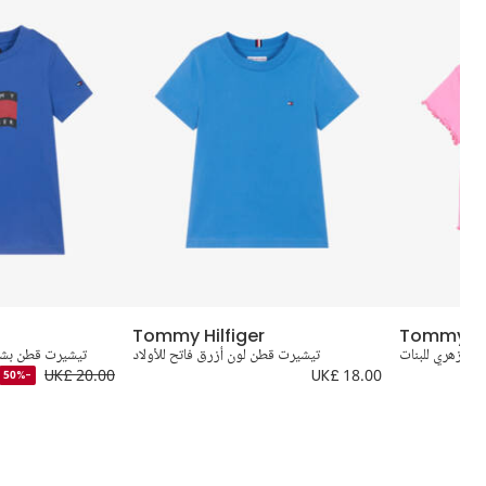
Tommy Hilfiger
Tommy Hil
ن زهري للبنات
تيشيرت قطن لون أزرق فاتح للأولاد
تيشيرت قطن بشعار
UK£ 20.00
UK£ 18.00
-50%