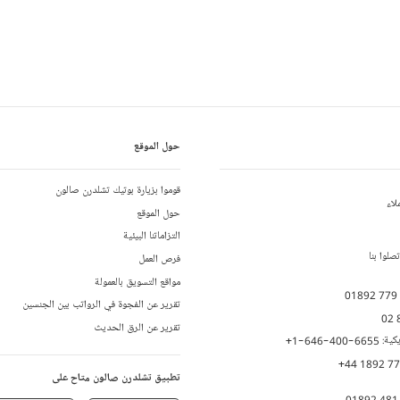
حول الموقع
قوموا بزيارة بوتيك تشلدرن صالون
لاء
حول الموقع
التزاماتنا البيئية
لوا بنا
فرص العمل
مواقع التسويق بالعمولة
01892 779
تقرير عن الفجوة في الرواتب بين الجنسين
02 
تقرير عن الرق الحديث
يكية:
+1-646-400-6655
+44 1892 7
تطبيق تشلدرن صالون متاح على
01892 481