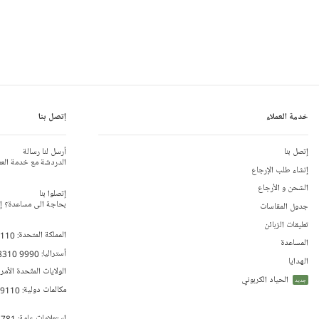
خدمة العملاء
إتصل بنا
إتصل بنا
أرسل لنا رسالة
الدردشة مع خدمة العم
إنشاء طلب الإرجاع
الشحن و الأرجاع
إتصلوا بنا
بحاجة الى مساعدة؟ إتص
جدول المقاسات
تعليقات الزبائن
المملكة المتحدة:
 110
المساعدة
أستراليا:
8310 9990
الهدايا
الولايات المتّحدة الأمر
الحياد الكربوني
جديد
مكالمات دولية:
79110
إستعلامات عامة:
 781