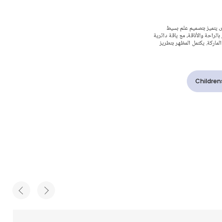
طرز
، يتميز بتصميم علم بسيط
الراحة والأناقة، مع ياقة دائرية
لون أصفر
اركة. يكتمل المظهر بتطريز