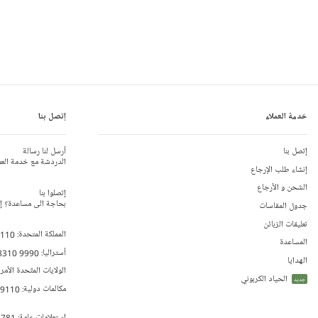
خدمة العملاء
إتصل بنا
إتصل بنا
أرسل لنا رسالة
الدردشة مع خدمة العم
إنشاء طلب الإرجاع
الشحن و الأرجاع
إتصلوا بنا
بحاجة الى مساعدة؟ إتص
جدول المقاسات
تعليقات الزبائن
المملكة المتحدة:
 110
المساعدة
أستراليا:
8310 9990
الهدايا
الولايات المتّحدة الأمر
الحياد الكربوني
جديد
مكالمات دولية:
79110
إستعلامات عامة:
 781