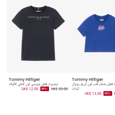
Tommy Hilfiger
Tommy Hilfiger
 قطن بشعار قلب لون أزرق رويال
تيشيرت قطن جيرسي لون كحلي للأولاد
للبنات
UK£ 20.00
UK£ 12.00
-40%
.00
UK£ 13.00
-50%