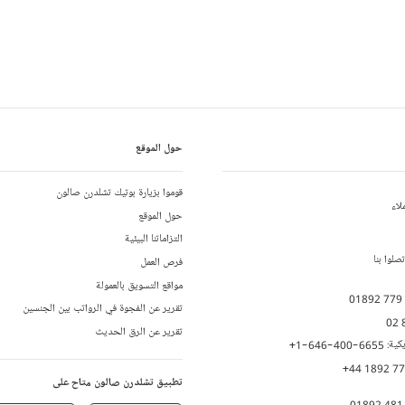
حول الموقع
قوموا بزيارة بوتيك تشلدرن صالون
لاء
حول الموقع
التزاماتنا البيئية
لوا بنا
فرص العمل
مواقع التسويق بالعمولة
01892 779
تقرير عن الفجوة في الرواتب بين الجنسين
02 
تقرير عن الرق الحديث
يكية:
+1-646-400-6655
+44 1892 7
تطبيق تشلدرن صالون متاح على
01892 481