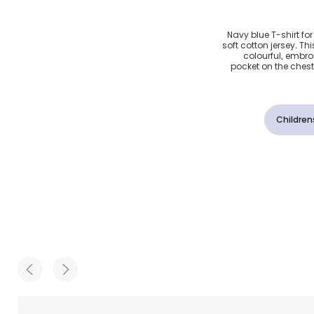
 لون
Navy blue T-shirt fo
soft cotton jersey. Th
colourful, embro
pocket on the chest 