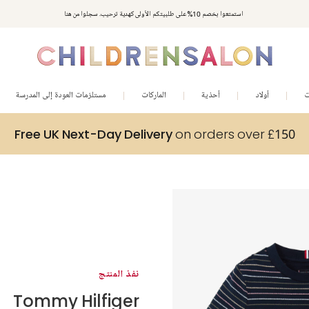
استمتعوا بخصم 10% على طلبيتكم الأولى كهدية ترحيب. سجلوا من هنا
ت
أولاد
أحذية
الماركات
مستلزمات العودة إلى المدرسة
Free UK Next-Day Delivery
on orders over £150
نفذ المنتج
Tommy Hilfiger