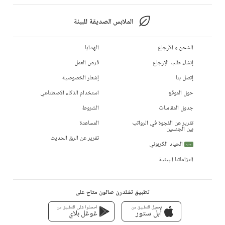
الملابس الصديقة للبيئة
الشحن و الأرجاع
الهدايا
إنشاء طلب الإرجاع
فرص العمل
إتصل بنا
إشعار الخصوصية
حول الموقع
استخدام الذكاء الاصطناعي
جدول المقاسات
الشروط
تقرير عن الفجوة في الرواتب
المساعدة
بين الجنسين
تقرير عن الرق الحديث
الحياد الكربوني
جديد
التزاماتنا البيئية
تطبيق تشلدرن صالون متاح على
تحميل التطبيق من
احصلوا على التطبيق من
أبل ستور
غوغل بلاي