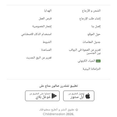
الشحن و الأرجاع
الهدايا
إنشاء طلب الإرجاع
فرص العمل
إتصل بنا
إشعار الخصوصية
حول الموقع
استخدام الذكاء الاصطناعي
جدول المقاسات
الشروط
تقرير عن الفجوة في الرواتب
المساعدة
بين الجنسين
تقرير عن الرق الحديث
الحياد الكربوني
جديد
التزاماتنا البيئية
تطبيق تشلدرن صالون متاح على
تحميل التطبيق من
احصلوا على التطبيق من
أبل ستور
غوغل بلاي
© حقوق النشر و الطبع محفوظة،
Childrensalon 2026
,