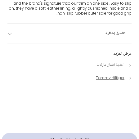
and the brand's signature tricolour trim on one side. Easy to slip
on, they have a soft leather lining, a lightly cushioned insole and a
non-slip rubber outer sole for good grip.
تفاصيل إضافية
عرض المزيد
أحذية أطفال ماركات
Tommy Hilfiger