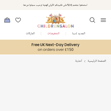
استمتعوا بخصم 10% على طلبيتكم الأولى كهدية ترحيب. سجلوا من هنا
الجديد لدينا
التخفيضات
الماركات
Free UK Next-Day Delivery
on orders over £150
الصفحة الرئيسية
أحذية