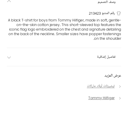
وصف التصميم
رقم المنتج 213423
A black T-shirt for boys from Tommy Hilfiger, made in soft, gentle-
on-the-skin cotton jersey. This short-sleeved top features the
iconic flag logo embroidered on the chest and signature detailing
on the back of the neckline. Smaller sizes have popper fastenings
on the shoulder.
تفاصيل إضافية
عرض المزيد
تيشيرتات أولاد ماركات
Tommy Hilfiger