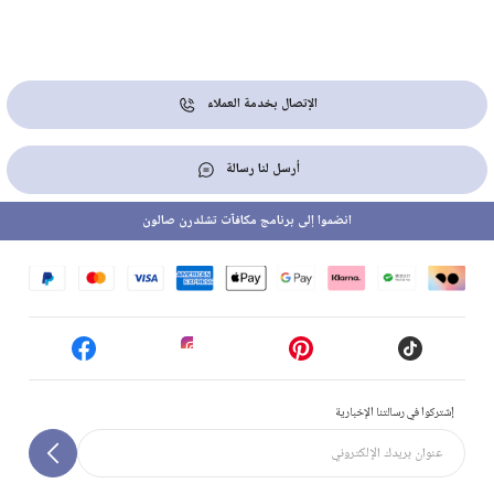
الإتصال بخدمة العملاء
أرسل لنا رسالة
انضموا إلى برنامج مكافآت تشلدرن صالون
إشتركوا في رسالتنا الإخبارية