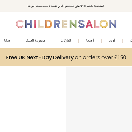
استمتعوا بخصم 10% على طلبيتكم الأولى كهدية ترحيب. سجلوا من هنا
ت
أولاد
أحذية
الماركات
مجموعة الصيف
هدايا
Free UK Next-Day Delivery
on orders over £150