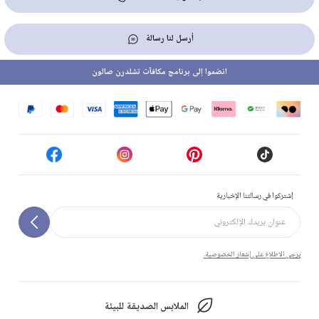
أرسل لنا رسالة
انضموا إلى برنامج مكافآت تشلدرن صالون
إشتركوا في رسالتنا الإخبارية
يرجى الاطلاع على إشعار الخصوصية.
الملابس الصديقة للبيئة