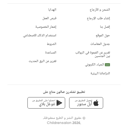
الشحن و الأرجاع
الهدايا
إنشاء طلب الإرجاع
فرص العمل
إتصل بنا
إشعار الخصوصية
حول الموقع
استخدام الذكاء الاصطناعي
جدول المقاسات
الشروط
تقرير عن الفجوة في الرواتب
المساعدة
بين الجنسين
تقرير عن الرق الحديث
الحياد الكربوني
جديد
التزاماتنا البيئية
تطبيق تشلدرن صالون متاح على
تحميل التطبيق من
احصلوا على التطبيق من
أبل ستور
غوغل بلاي
© حقوق النشر و الطبع محفوظة،
Childrensalon 2026
,