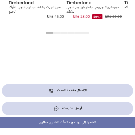
Timberland
Timberland
Timb
للأولاد
سويتشيرت جيرسي بشعار بارز لون عاجي
سويتشيرت بنقشة دب لون عاجي للأولاد
س
UK
للأولاد
الرضع
3.00
UK£ 45.00
UK£ 28.00
UK£ 55.00
-50%
الإتصال بخدمة العملاء
أرسل لنا رسالة
انضموا إلى برنامج مكافآت تشلدرن صالون