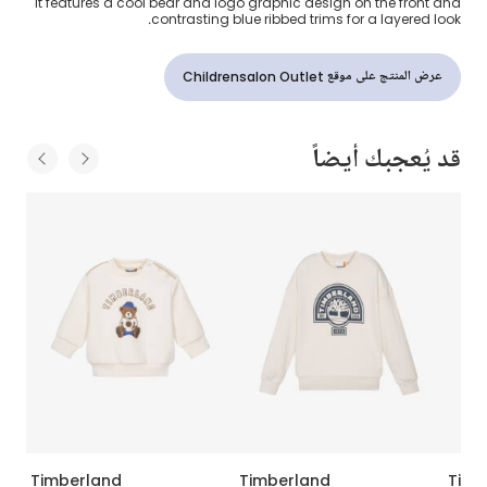
it features a cool bear and logo graphic design on the front and
contrasting blue ribbed trims for a layered look.
عرض المنتج على موقع Childrensalon Outlet
قد يُعجبك أيضاً
Timberland
Timberland
Timb