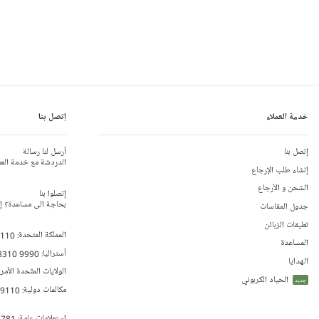
خدمة العملاء
إتصل بنا
إتصل بنا
أرسل لنا رسالة
الدردشة مع خدمة العم
إنشاء طلب الإرجاع
الشحن و الأرجاع
إتصلوا بنا
بحاجة الى مساعدة؟ إتص
جدول المقاسات
تعليقات الزبائن
المملكة المتحدة:
 110
المساعدة
أستراليا:
8310 9990
الهدايا
الولايات المتّحدة الأمر
الحياد الكربوني
جديد
مكالمات دولية:
79110
إستعلامات عامة:
 781