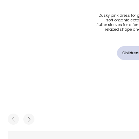
ضوي
Dusky pink dress for 
soft organic cot
ن زهري
flutter sleeves for a f
relaxed shape and