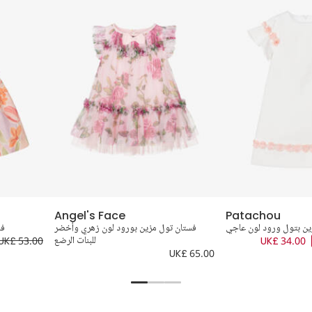
Angel's Face
Patachou
ين بتول ورود لون عاجي
فستان تول مزين بورود لون زهري وأخضر
فس
UK£ 34.00
للبنات الرضع
UK£ 53.00
UK£ 65.00