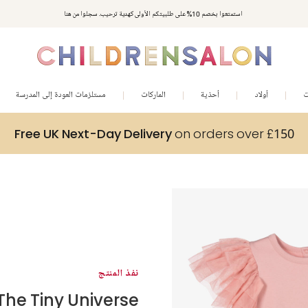
استمتعوا بخصم 10% على طلبيتكم الأولى كهدية ترحيب. سجلوا من هنا
ت
أولاد
أحذية
الماركات
مستلزمات العودة إلى المدرسة
Free UK Next-Day Delivery
on orders over £150
نفذ المنتج
The Tiny Universe