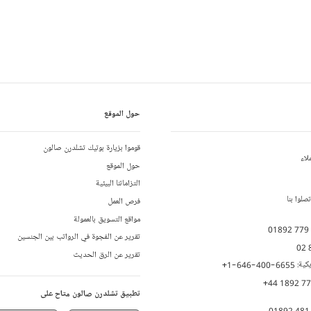
حول الموقع
قوموا بزيارة بوتيك تشلدرن صالون
لاء
حول الموقع
التزاماتنا البيئية
لوا بنا
فرص العمل
مواقع التسويق بالعمولة
01892 779
تقرير عن الفجوة في الرواتب بين الجنسين
02 
تقرير عن الرق الحديث
يكية:
+1-646-400-6655
+44 1892 7
تطبيق تشلدرن صالون متاح على
01892 481