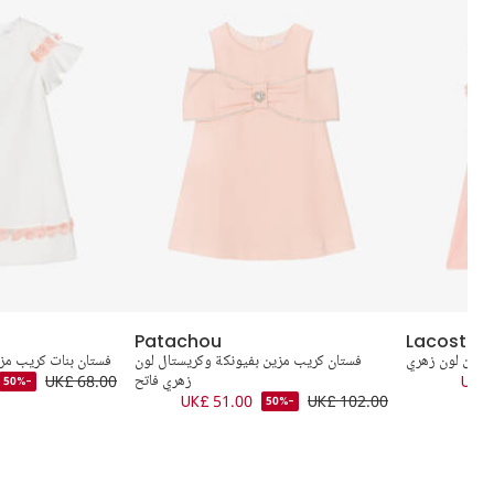
Patachou
Lacoste
 قطن لون زهري
فستان كريب مزين بفيونكة وكريستال لون
فستان بنات كريب مز
UK£ 
زهري فاتح
UK£ 68.00
-50%
UK£ 51.00
UK£ 102.00
-50%