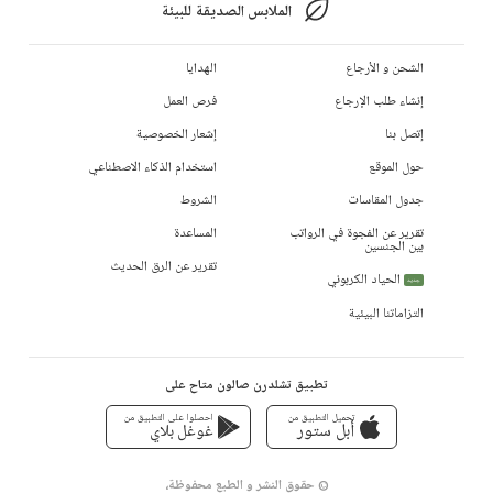
الملابس الصديقة للبيئة
الشحن و الأرجاع
الهدايا
إنشاء طلب الإرجاع
فرص العمل
إتصل بنا
إشعار الخصوصية
حول الموقع
استخدام الذكاء الاصطناعي
جدول المقاسات
الشروط
تقرير عن الفجوة في الرواتب
المساعدة
بين الجنسين
تقرير عن الرق الحديث
الحياد الكربوني
جديد
التزاماتنا البيئية
تطبيق تشلدرن صالون متاح على
تحميل التطبيق من
احصلوا على التطبيق من
أبل ستور
غوغل بلاي
© حقوق النشر و الطبع محفوظة،