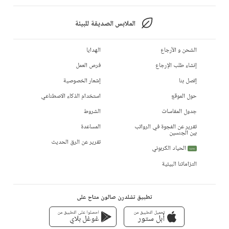
الملابس الصديقة للبيئة
الشحن و الأرجاع
الهدايا
إنشاء طلب الإرجاع
فرص العمل
إتصل بنا
إشعار الخصوصية
حول الموقع
استخدام الذكاء الاصطناعي
جدول المقاسات
الشروط
تقرير عن الفجوة في الرواتب
المساعدة
بين الجنسين
تقرير عن الرق الحديث
الحياد الكربوني
جديد
التزاماتنا البيئية
تطبيق تشلدرن صالون متاح على
تحميل التطبيق من
احصلوا على التطبيق من
أبل ستور
غوغل بلاي