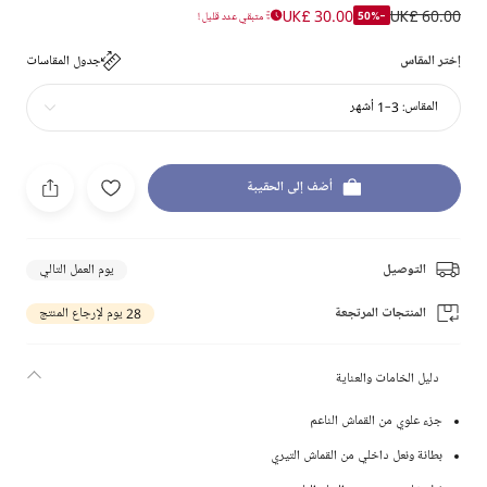
UK£ 30.00
UK£ 60.00
-50%
متبقي عدد قليل !
إختر المقاس
جدول المقاسات
المقاس:
3-1 أشهر
أضف إلى الحقيبة
التوصيل
يوم العمل التالي
المنتجات المرتجعة
28 يوم لإرجاع المنتج
دليل الخامات والعناية
جزء علوي من القماش الناعم
بطانة ونعل داخلي من القماش التيري