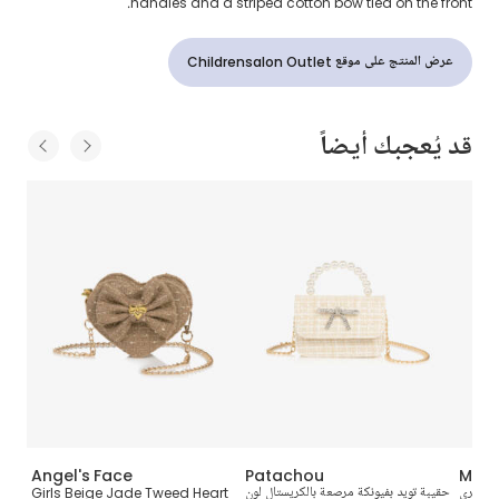
handles and a striped cotton bow tied on the front.
عرض المنتج على موقع Childrensalon Outlet
قد يُعجبك أيضاً
Angel's Face
Patachou
Mam
ي وزهري
حقيبة تويد بفيونكة مرصعة بالكريستال لون
Girls Beige Jade Tweed Heart