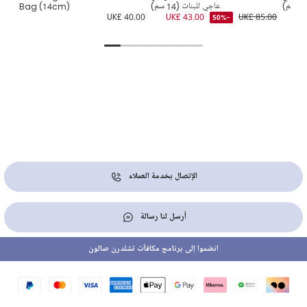
عاجي للبنات (14 سم)
Bag (14cm)
5.00
UK£ 40.00
UK£ 43.00
UK£ 85.00
UK
-50%
الإتصال بخدمة العملاء
أرسل لنا رسالة
انضموا إلى برنامج مكافآت تشلدرن صالون