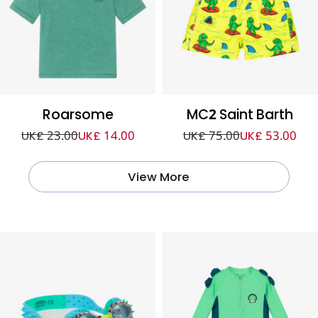
Roarsome
MC2 Saint Barth
UK£ 23.00
UK£ 14.00
UK£ 75.00
UK£ 53.00
View More