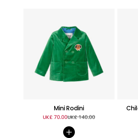
Mini Rodini
Chi
UK£ 70.00
UK£ 140.00