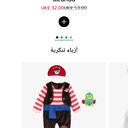
UK£ 32.00
UK£ 53.00
أزياء تنكرية