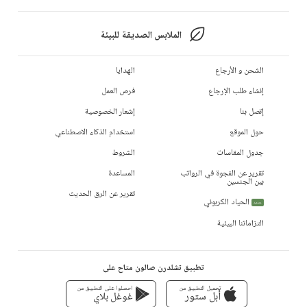
الملابس الصديقة للبيئة
الشحن و الأرجاع
الهدايا
إنشاء طلب الإرجاع
فرص العمل
إتصل بنا
إشعار الخصوصية
حول الموقع
استخدام الذكاء الاصطناعي
جدول المقاسات
الشروط
تقرير عن الفجوة في الرواتب
المساعدة
بين الجنسين
تقرير عن الرق الحديث
الحياد الكربوني
جديد
التزاماتنا البيئية
تطبيق تشلدرن صالون متاح على
تحميل التطبيق من
احصلوا على التطبيق من
أبل ستور
غوغل بلاي