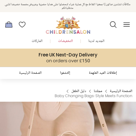
مكافآت تشلدرن صالون | اجمعوا النقاط مع كل عملية شراء لتحصلوا على هدايا حصرية وعروض مصممة خصيصا لتلبي
استمتعوا بخصم 10% على طلبيتكم الأولى كهدية ترحيب. سجلوا من هنا
متطلباتكم
الجديد لدينا
التخفيضات
الماركات
Free UK Next-Day Delivery
on orders over £150
إطلالات العيد المُلهمة
إكتشفوا
الصفحة الرئيسية
الصفحة الرئيسية
مجلتنا
دليل الطفل
Baby Changing Bags: Style Meets Function