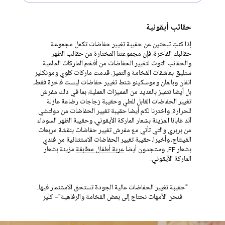
حقائب أيقونية
إذا كنتِ تبحثين عن حقيبة تغيير حفاضات تكمل مجموعة
حقائبك الفاخرة، فإن مجموعتنا المختارة من حقائب الظهر
والحقائب التوت لتغيير الحفاضات من أفخم الماركات العالمية
ستليق بعاشقات الفخامة والتميز. قدمت ماركات كلوي ومونكلير
انفان وبالمان وموسكينو شنط تغيير حفاضات ليست فاخرة فقط،
بل أيضا تتميز بالعديد من المميزات العملية، بما في ذلك مفرش
تغيير الحفاضات القابل للطي وحقيبة زجاجات رضاعة عازلة
للحرارة. واخترنا لكم أيضا حقيبة تغيير الحفاضات من دولتشي
آند غابانا المزينة بشعار الماركة الأيقوني، وحقيبة الظهر السوداء
من بربري والتي تأتي مع مفرش تغيير حفاضات بنقشة مربعات
الفينتاج، وأخيرا، حقيبة تغيير الحفاضات الاستثنائية من فندي
بشعار FF. وستجدون أيضا
عربة أطفال مطابقة
مزينة بشعار
الماركة الأيقوني.
"حقيبة تغيير الحفاضات عالية الجودة تستحق الاستثمار فيها.
فنحن الأمهات نحتاج إلى بعض الفخامة والرفاهية"- كلير