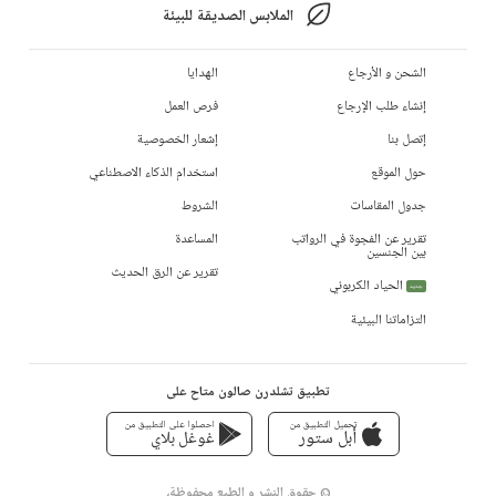
الملابس الصديقة للبيئة
الشحن و الأرجاع
الهدايا
إنشاء طلب الإرجاع
فرص العمل
إتصل بنا
إشعار الخصوصية
حول الموقع
استخدام الذكاء الاصطناعي
جدول المقاسات
الشروط
تقرير عن الفجوة في الرواتب
المساعدة
بين الجنسين
تقرير عن الرق الحديث
الحياد الكربوني
جديد
التزاماتنا البيئية
تطبيق تشلدرن صالون متاح على
تحميل التطبيق من
احصلوا على التطبيق من
أبل ستور
غوغل بلاي
© حقوق النشر و الطبع محفوظة،