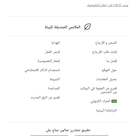
يرجى الاطلاع على إشعار الخصوصية.
الملابس الصديقة للبيئة
الشحن و الأرجاع
الهدايا
إنشاء طلب الإرجاع
فرص العمل
إتصل بنا
إشعار الخصوصية
حول الموقع
استخدام الذكاء الاصطناعي
جدول المقاسات
الشروط
تقرير عن الفجوة في الرواتب
المساعدة
بين الجنسين
تقرير عن الرق الحديث
الحياد الكربوني
جديد
التزاماتنا البيئية
تطبيق تشلدرن صالون متاح على