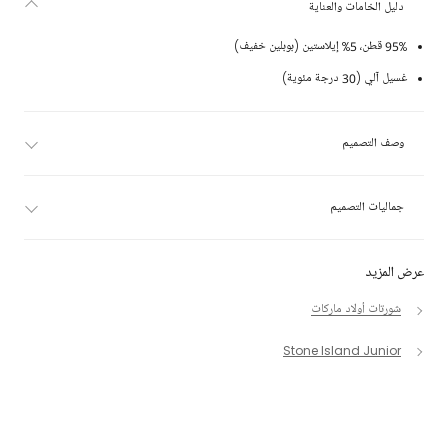
دليل الخامات والعناية
95% قطن، 5% إيلاستين (بوبلين خفيف)
غسيل آلي (30 درجة مئوية)
وصف التصميم
جماليات التصميم
عرض المزيد
شورتات أولاد ماركات
Stone Island Junior