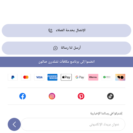
الإتصال بخدمة العملاء
أرسل لنا رسالة
انضموا إلى برنامج مكافآت تشلدرن صالون
إشتركوا في رسالتنا الإخبارية