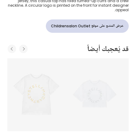
jersey, this casual top has fixed turned-up cuffs and a crew
neckline. A circular logo is printed on the front for instant designer
appeal.
عرض المنتج على موقع Childrensalon Outlet
قد يُعجبك أيضاً