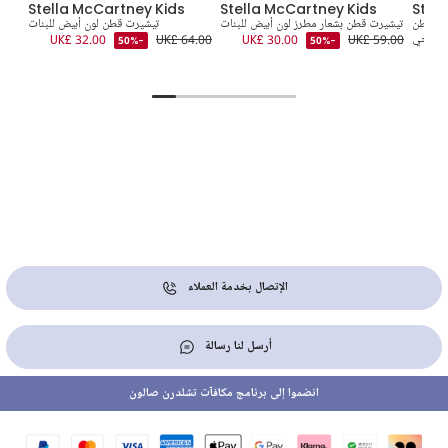
Stella McCartney Kids
Stella McCartney Kids
Stel
لية قطن
تيشيرت قطن بشعار مطرز لون أبيض للبنات
تيشيرت قطن لون أبيض للبنات
ن عاجي
UK£ 59.00
UK£ 30.00
UK£ 64.00
UK£ 32.00
9.00
-50%
-50%
UK
الإتصال بخدمة العملاء
أرسل لنا رسالة
انضموا إلى برنامج مكافآت تشلدرن صالون