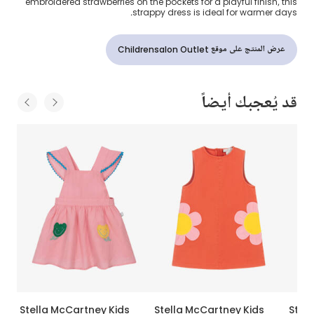
embroidered strawberries on the pockets for a playful finish, this
strappy dress is ideal for warmer days.
عرض المنتج على موقع Childrensalon Outlet
قد يُعجبك أيضاً
Stella McCartney Kids
Stella McCartney Kids
Stel