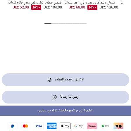
 للبنات
فستان دنيم مزين بورود لون أحمر للبنات
فستان بتطريز توليب لون زهري فاتح للبنات
فس
UK£ 52.00
UK£ 104.00
UK£ 68.00
UK£ 136.00
UK£
-50%
-50%
3.00
الإتصال بخدمة العملاء
أرسل لنا رسالة
انضموا إلى برنامج مكافآت تشلدرن صالون