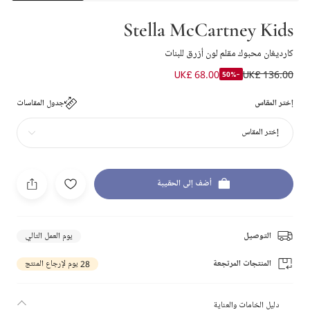
Stella McCartney Kids
كارديغان محبوك مقلم لون أزرق للبنات
UK£ 68.00
UK£ 136.00
-50%
إختر المقاس
جدول المقاسات
إختر المقاس
أضف إلى الحقيبة
التوصيل
يوم العمل التالي
المنتجات المرتجعة
28 يوم لإرجاع المنتج
دليل الخامات والعناية