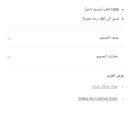
100% قطن (محبوك ناعم)
غسيل آلي (30 درجة مئوية)
وصف التصميم
جماليات التصميم
عرض المزيد
توبات ماركات للبنات
Stella McCartney Kids