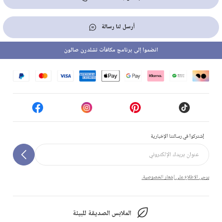
أرسل لنا رسالة
انضموا إلى برنامج مكافآت تشلدرن صالون
إشتركوا في رسالتنا الإخبارية
يرجى الاطلاع على إشعار الخصوصية.
الملابس الصديقة للبيئة