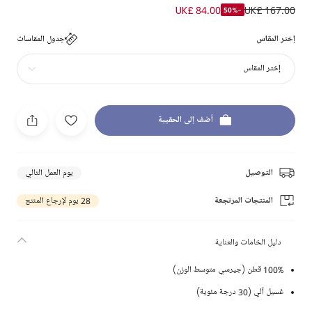
UK£ 84.00
UK£ 167.00
-50%
إختر المقاس
جدول المقاسات
إختر المقاس
أضف إلى الحقيبة
التوصيل
يوم العمل التالي
المنتجات المرتجعة
28 يوم لإرجاع المنتج
دليل الخامات والعناية
100% قطن (جيرسي متوسط الوزن)
غسيل آلي (30 درجة مئوية)