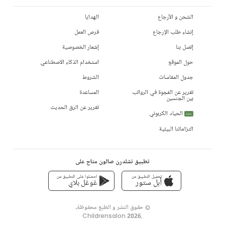
الشحن و الأرجاع
الهدايا
إنشاء طلب الإرجاع
فرص العمل
إتصل بنا
إشعار الخصوصية
حول الموقع
استخدام الذكاء الاصطناعي
جدول المقاسات
الشروط
تقرير عن الفجوة في الرواتب
المساعدة
بين الجنسين
تقرير عن الرق الحديث
الحياد الكربوني
جديد
التزاماتنا البيئية
تطبيق تشلدرن صالون متاح على
تحميل التطبيق من
احصلوا على التطبيق من
أبل ستور
غوغل بلاي
© حقوق النشر و الطبع محفوظة،
Childrensalon 2026
,