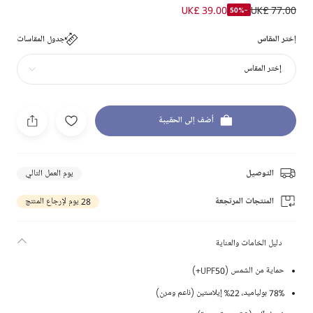
UK£ 39.00
UK£ 77.00
-50%
إختر المقاس
جدول المقاسات
إختر المقاس
أضف إلى الحقيبة
التوصيل
يوم العمل التالي
المنتجات المرتجعة
28 يوم لإرجاع المنتج
دليل الخامات والعناية
حماية من الشمس (UPF50+)
78% بولياميد، 22% إيلاستين (ناعم ومرن)