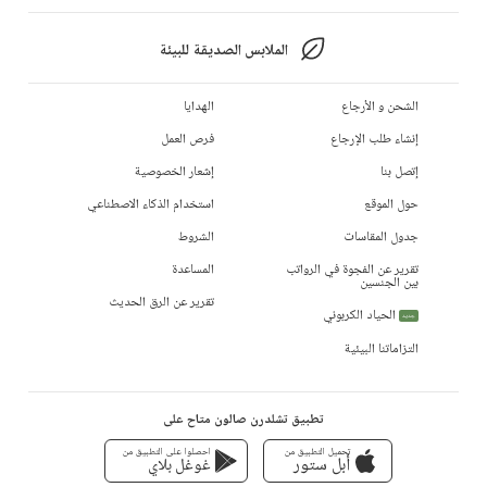
الملابس الصديقة للبيئة
الشحن و الأرجاع
الهدايا
إنشاء طلب الإرجاع
فرص العمل
إتصل بنا
إشعار الخصوصية
حول الموقع
استخدام الذكاء الاصطناعي
جدول المقاسات
الشروط
تقرير عن الفجوة في الرواتب
المساعدة
بين الجنسين
تقرير عن الرق الحديث
الحياد الكربوني
جديد
التزاماتنا البيئية
تطبيق تشلدرن صالون متاح على
تحميل التطبيق من
احصلوا على التطبيق من
أبل ستور
غوغل بلاي