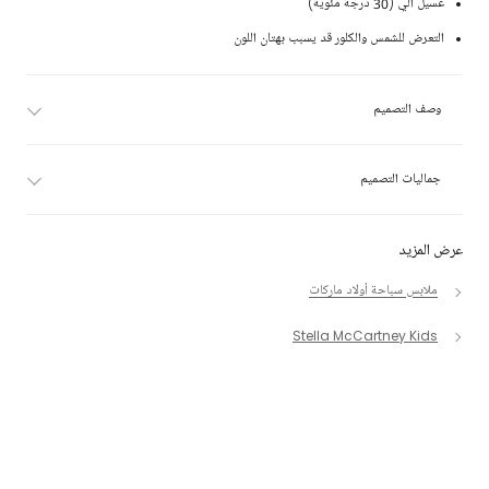
غسيل آلي (30 درجة مئوية)
التعرض للشمس والكلور قد يسبب بهتان اللون
وصف التصميم
جماليات التصميم
عرض المزيد
ملابس سباحة أولاد ماركات
Stella McCartney Kids