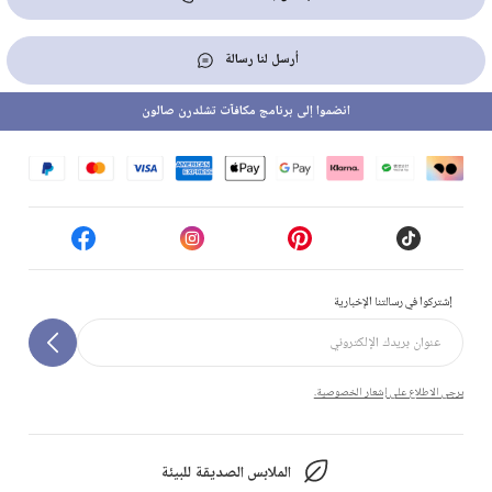
أرسل لنا رسالة
انضموا إلى برنامج مكافآت تشلدرن صالون
إشتركوا في رسالتنا الإخبارية
يرجى الاطلاع على إشعار الخصوصية.
الملابس الصديقة للبيئة