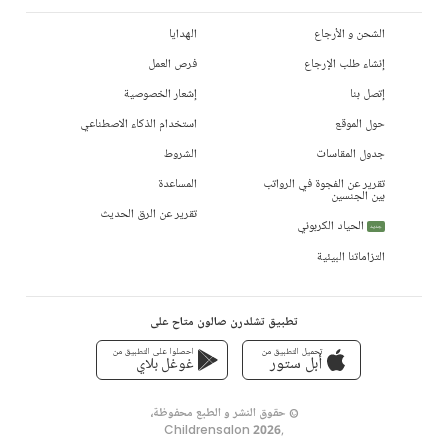
الشحن و الأرجاع
الهدايا
إنشاء طلب الإرجاع
فرص العمل
إتصل بنا
إشعار الخصوصية
حول الموقع
استخدام الذكاء الاصطناعي
جدول المقاسات
الشروط
تقرير عن الفجوة في الرواتب
المساعدة
بين الجنسين
تقرير عن الرق الحديث
الحياد الكربوني
جديد
التزاماتنا البيئية
تطبيق تشلدرن صالون متاح على
تحميل التطبيق من
احصلوا على التطبيق من
أبل ستور
غوغل بلاي
© حقوق النشر و الطبع محفوظة،
Childrensalon 2026
,