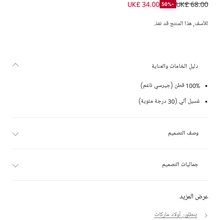
بنطلون رياضي قطن لون أزرق للأولاد
UK£ 34.00
UK£ 68.00
-50%
للأسف, هذا المنتج قد نفذ.
دليل الخامات والعناية
100% قطن (جيرسي ناعم)
غسيل آلي (30 درجة مئوية)
وصف التصميم
جماليات التصميم
عرض المزيد
بنطلون أولاد ماركات