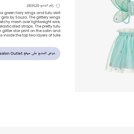
زي فيري تنورة 
رقم المنتج 283520
 green fairy wings and tutu skirt
girls by Souza. The glittery wings
أجنحة لون أخ
retchy mesh over lightweight wire,
elasticated straps. The pretty tutu
 glitter star print on the satin and
nside the top two layers of tulle.
عرض المنتج على موقع Childrensalon Outlet