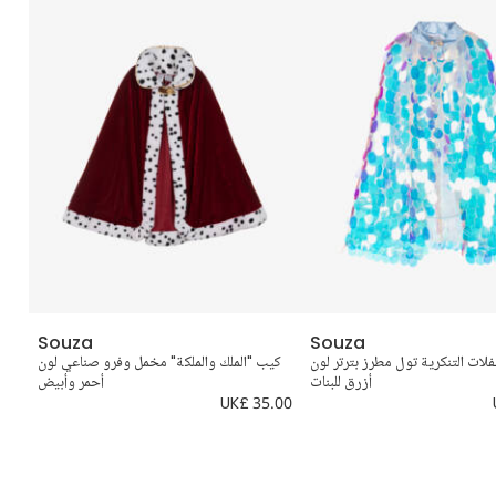
Souza
Souza
لات التنكرية تول مطرز بترتر لون
كيب "الملك والملكة" مخمل وفرو صناعي لون
أزرق للبنات
أحمر وأبيض
.00
UK£ 35.00