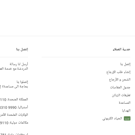
خدمة العملاء
إتصل بنا
إتصل بنا
أرسل لنا رسالة
الدردشة مع خدمة العم
إنشاء طلب الإرجاع
الشحن و الأرجاع
إتصلوا بنا
بحاجة الى مساعدة؟ إتص
جدول المقاسات
تعليقات الزبائن
المملكة المتحدة:
 110
المساعدة
أستراليا:
8310 9990
الهدايا
الولايات المتّحدة الأمر
الحياد الكربوني
جديد
مكالمات دولية:
79110
إستعلامات عامة:
 781