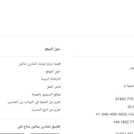
حول الموقع
قوموا بزيارة بوتيك تشلدرن صالون
لاء
حول الموقع
التزاماتنا البيئية
لوا بنا
فرص العمل
مواقع التسويق بالعمولة
01892 779
تقرير عن الفجوة في الرواتب بين الجنسين
02 
تقرير عن الرق الحديث
يكية:
+1-646-400-6655
+44 1892 7
تطبيق تشلدرن صالون متاح على
01892 481