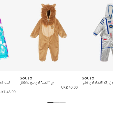
Souza
Souza
ل رائد الفضاء لون فضّي
زي "الأسد" لون بيج للأطفال
كيب للحف
UK£ 40.00
UK£ 48.00