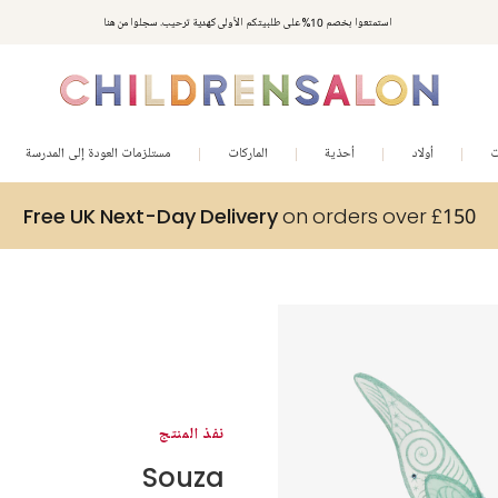
استمتعوا بخصم 10% على طلبيتكم الأولى كهدية ترحيب. سجلوا من هنا
ت
أولاد
أحذية
الماركات
مستلزمات العودة إلى المدرسة
Free UK Next-Day Delivery
on orders over £150
نفذ المنتج
Souza