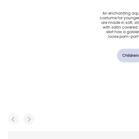
تول و
An enchanting aqua
costume for younger 
ضر
are made in soft, st
with satin covered 
skirt has a golden
loose pom-poms i