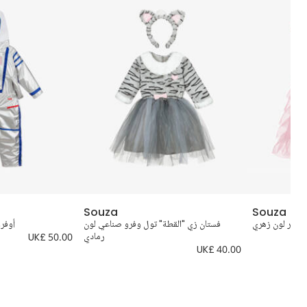
Souza
Souza
بترتر لون زهري
فستان زي "القطة" تول وفرو صناعي لون
أوفرو
رمادي
UK£ 50.00
UK£ 40.00