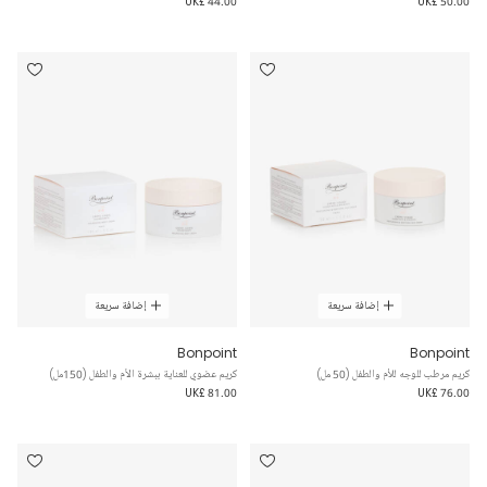
UK£ 44.00
UK£ 50.00
إضافة سريعة
إضافة سريعة
Bonpoint
Bonpoint
كريم مرطب للوجه للأم والطفل (50 مل)
كريم عضوي للعناية ببشرة الأم والطفل (150مل)
UK£ 81.00
UK£ 76.00