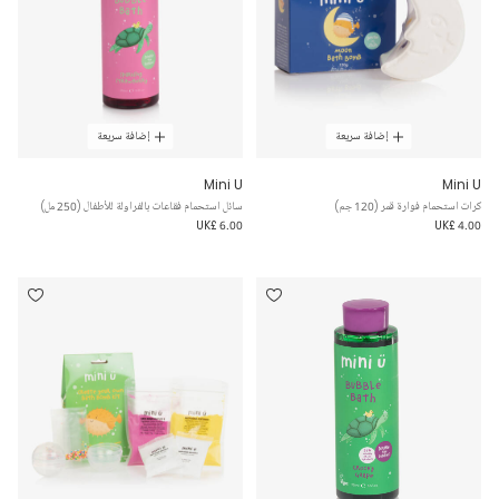
إضافة سريعة
إضافة سريعة
Mini U
Mini U
كرات استحمام فوارة قمر (120 جم)
سائل استحمام فقاعات بالفراولة للأطفال (250 مل)
UK£ 6.00
UK£ 4.00