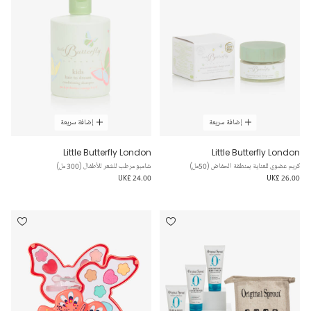
إضافة سريعة
إضافة سريعة
Little Butterfly London
Little Butterfly London
كريم عضوي للعناية بمنطقة الحفاض (50مل)
شامبو مرطب للشعر للأطفال (300 مل)
UK£ 24.00
UK£ 26.00