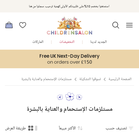
مكافآت تشلدرن صالون | اجمعوا النقاط مع كل عملية شراء لتحصلوا على هدايا حصرية وعروض مصممة خصيصا لتلبي
استمتعوا بخصم 10% على طلبيتكم الأولى كهدية ترحيب. سجلوا من هنا
متطلباتكم
الجديد لدينا
التخفيضات
الماركات
Free UK Next-Day Delivery
on orders over £150
الصفحة الرئيسية
تسوقوا التشكيلة
مستلزمات الإستحمام والعناية بالبشرة
مستلزمات الإستحمام والعناية بالبشرة
تصنيف حسب
الأكثر مبيعاً
طريقة العرض