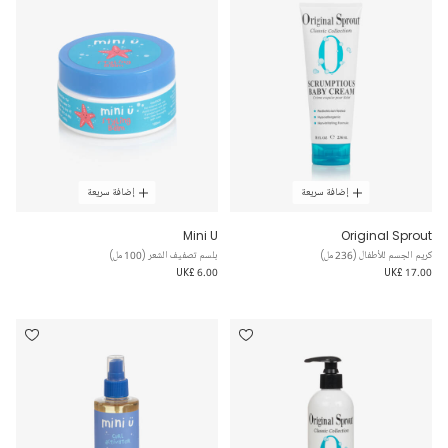
إضافة سريعة
إضافة سريعة
Mini U
Original Sprout
كريم الجسم للأطفال (236 مل)
بلسم تصفيف الشعر (100 مل)
UK£ 6.00
UK£ 17.00