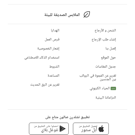
الملابس الصديقة للبيئة
الشحن و الأرجاع
الهدايا
إنشاء طلب الإرجاع
فرص العمل
إتصل بنا
إشعار الخصوصية
حول الموقع
استخدام الذكاء الاصطناعي
جدول المقاسات
الشروط
تقرير عن الفجوة في الرواتب
المساعدة
بين الجنسين
تقرير عن الرق الحديث
الحياد الكربوني
جديد
التزاماتنا البيئية
تطبيق تشلدرن صالون متاح على
تحميل التطبيق من
احصلوا على التطبيق من
أبل ستور
غوغل بلاي