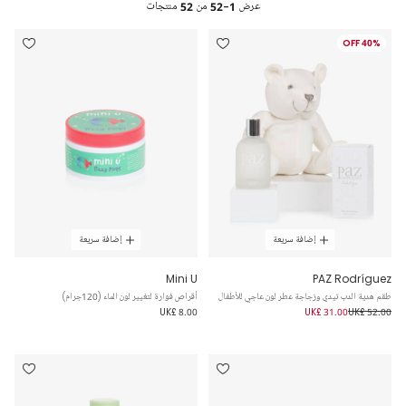
عرض
1-52
من
52
منتجات
40% OFF
إضافة سريعة
إضافة سريعة
Mini U
PAZ Rodríguez
طقم هدية الدب تيدي وزجاجة عطر لون عاجي للأطفال
أقراص فوارة لتغيير لون الماء (120جرام)
UK£ 8.00
UK£ 31.00
UK£ 52.00