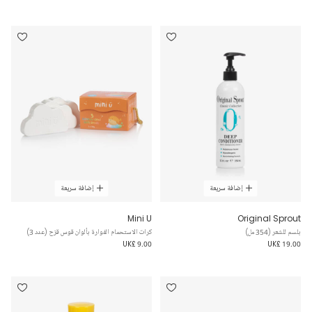
إضافة سريعة
إضافة سريعة
Mini U
Original Sprout
بلسم للشعر (354 مل)
كرات الاستحمام الفوارة بألوان قوس قزح (عدد 3)
UK£ 9.00
UK£ 19.00