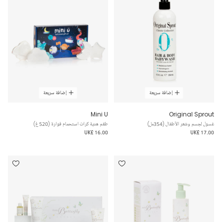
إضافة سريعة
إضافة سريعة
Mini U
Original Sprout
غسول لجسم وشعر الأطفال (354مل)
طقم هدية كرات استحمام فوارة (520 غ)
UK£ 16.00
UK£ 17.00