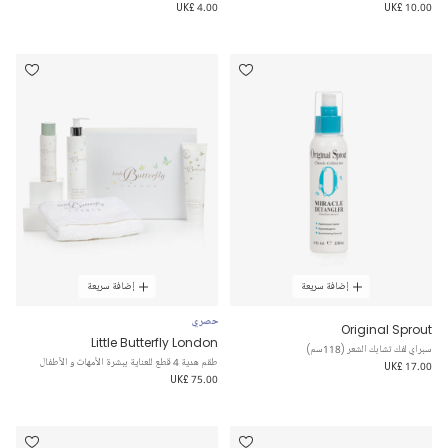
UK£ 4.00
UK£ 10.00
إضافة سريعة
إضافة سريعة
حصري
Original Sprout
Little Butterfly London
سبراي لفك تشابك الشعر (118سم)
طقم هدية 4 قطع للعناية ببشرة الأمهات و الأطفال
UK£ 17.00
UK£ 75.00