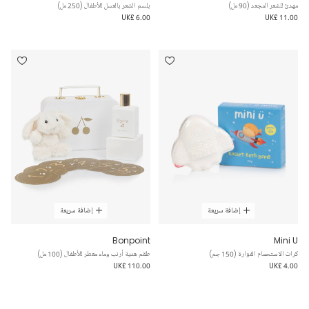
مهدئ للشعر المجعد (90 مل)
بلسم الشعر بالعسل للأطفال (250 مل)
UK£ 6.00
UK£ 11.00
إضافة سريعة
إضافة سريعة
Bonpoint
Mini U
كرات الاستحمام الفوارة (150 جم)
طقم هدية أرنب وماء معطر للأطفال (100 مل)
UK£ 110.00
UK£ 4.00