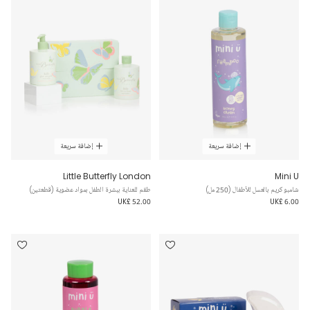
إضافة سريعة
إضافة سريعة
Little Butterfly London
Mini U
شامبو كريم بالعسل للأطفال (250 مل)
طقم للعناية ببشرة الطفل بمواد عضوية (قطعتين)
UK£ 52.00
UK£ 6.00