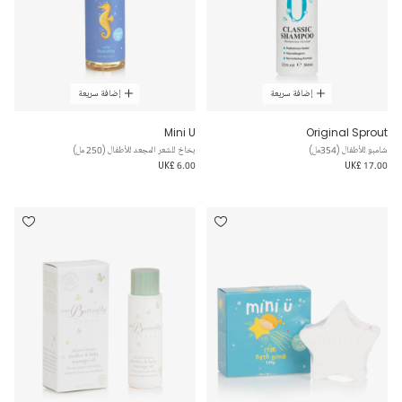
إضافة سريعة
إضافة سريعة
Mini U
Original Sprout
شامبو للأطفال (354مل)
بخاخ للشعر المجعد للأطفال (250 مل)
UK£ 6.00
UK£ 17.00