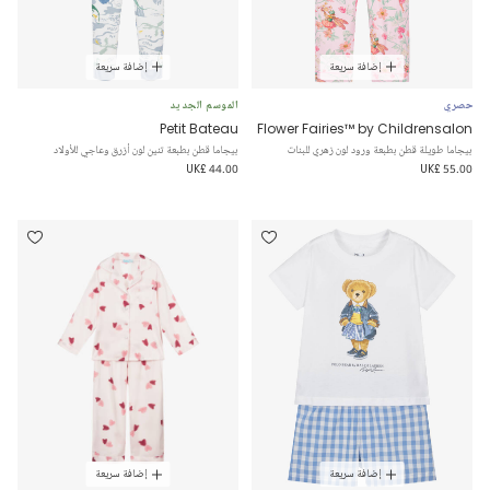
إضافة سريعة
إضافة سريعة
حصري
الموسم الجديد
Petit Bateau
Flower Fairies™ by Childrensalon
بيجاما طويلة قطن بطبعة ورود لون زهري للبنات
بيجاما قطن بطبعة تنين لون أزرق وعاجي للأولاد
UK£ 44.00
UK£ 55.00
إضافة سريعة
إضافة سريعة