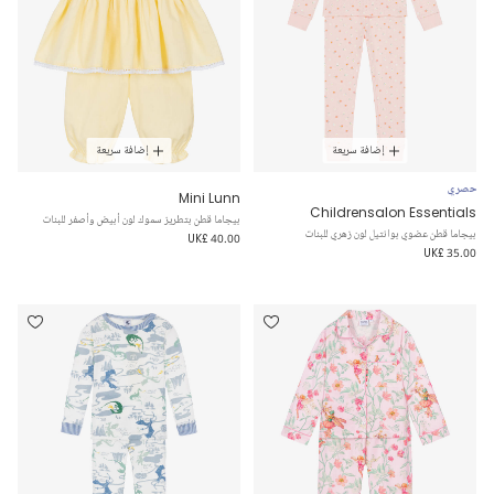
إضافة سريعة
إضافة سريعة
حصري
Mini Lunn
Childrensalon Essentials
بيجاما قطن بتطريز سموك لون أبيض وأصفر للبنات
بيجاما قطن عضوي بوانتيل لون زهري للبنات
UK£ 40.00
UK£ 35.00