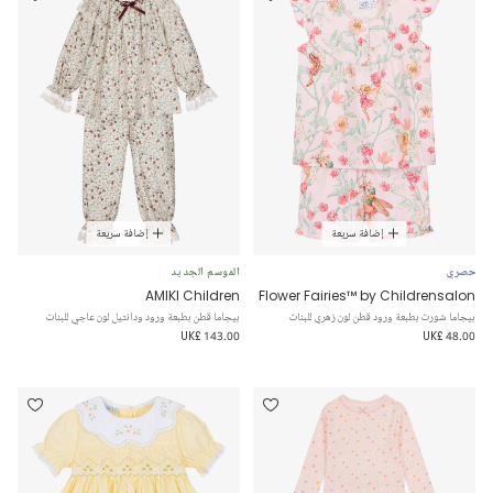
إضافة سريعة
إضافة سريعة
حصري
الموسم الجديد
AMIKI Children
Flower Fairies™ by Childrensalon
بيجاما شورت بطبعة ورود قطن لون زهري للبنات
بيجاما قطن بطبعة ورود ودانتيل لون عاجي للبنات
UK£ 143.00
UK£ 48.00