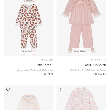
إضافة سريعة
إضافة سريعة
الموسم الجديد
الموسم الجديد
Petit Bateau
AMIKI Children
بيجاما قطن ودانتيل لون زهري فاتح للبنات
بيجاما بطبعة ثعلب مع قناع لون عاجي وبني
UK£ 59.00
UK£ 162.00