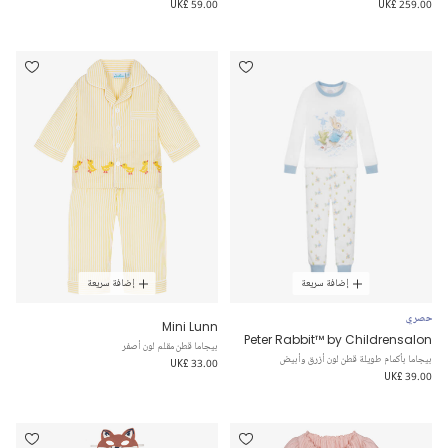
UK£ 59.00
UK£ 259.00
إضافة سريعة
إضافة سريعة
حصري
Mini Lunn
Peter Rabbit™ by Childrensalon
بيجاما قطن مقلم لون أصفر
بيجاما بأكمام طويلة قطن لون أزرق وأبيض
UK£ 33.00
UK£ 39.00