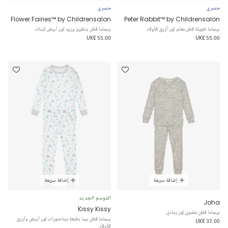
حصري
حصري
Flower Fairies™ by Childrensalon
Peter Rabbit™ by Childrensalon
بيجاما طويلة قطن مقلم لون أزرق للأولاد
بيجاما قطن بتطريز ورود لون أبيض للبنات
UK£ 55.00
UK£ 55.00
إضافة سريعة
إضافة سريعة
الموسم الجديد
Joha
Kissy Kissy
بيجاما قطن عضوي لون رمادي
بيجاما قطن بيما بطبعة ديناصورات لون أبيض وأزرق
UK£ 37.00
للأولاد