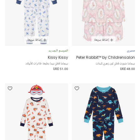
إضافة سريعة
إضافة سريعة
حصري
الموسم الجديد
Kissy Kissy
Peter Rabbit™ by Childrensalon
بيجاما شورت قطن لون زهري للبنات
بيجاما قطن بيما بطبعة طائرات للأولاد
UK£ 51.00
UK£ 48.00