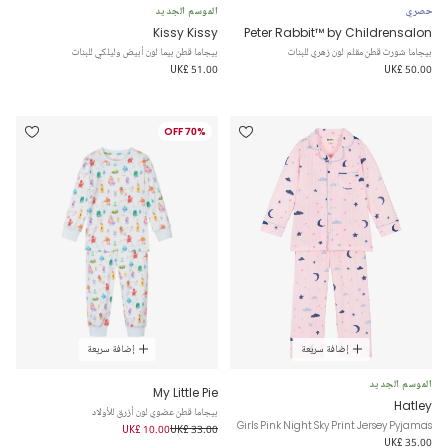
حصري
الموسم الجديد
Kissy Kissy
Peter Rabbit™ by Childrensalon
بيجاما شورت قطن مقلم لون زهري للبنات
بيجاما قطن بيما لون أبيض وليلكي للبنات
UK£ 51.00
UK£ 50.00
70% OFF
إضافة سريعة
إضافة سريعة
الموسم الجديد
My Little Pie
Hatley
بيجاما قطن عضوي لون أزرق للأولاد
Girls Pink Night Sky Print Jersey Pyjamas
UK£ 10.00
UK£ 33.00
UK£ 35.00