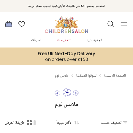
مكافآت تشلدرن صالون | اجمعوا النقاط مع كل عملية شراء لتحصلوا على هدايا حصرية وعروض مصممة خصيصا لتلبي
استمتعوا بخصم 10% على طلبيتكم الأولى كهدية ترحيب. سجلوا من هنا
متطلباتكم
الجديد لدينا
التخفيضات
الماركات
Free UK Next-Day Delivery
on orders over £150
الصفحة الرئيسية
تسوقوا التشكيلة
ملابس نوم
ملابس نوم
تصنيف حسب
الأكثر مبيعاً
طريقة العرض