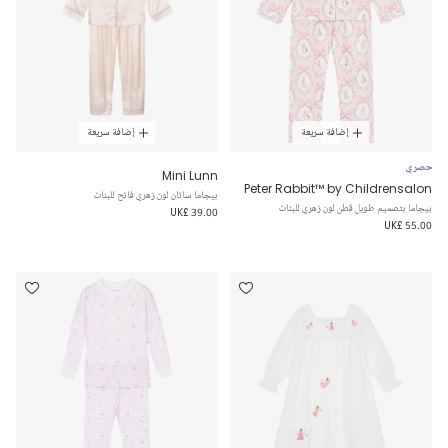
إضافة سريعة
إضافة سريعة
حصري
Mini Lunn
Peter Rabbit™ by Childrensalon
بيجاما ساتان لون زهري فاتح للبنات
بيجاما بتصميم طويل قطن لون زهري للبنات
UK£ 39.00
UK£ 55.00