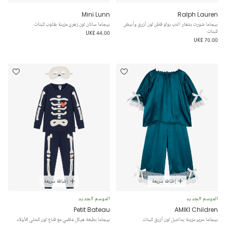
Mini Lunn
Ralph Lauren
بيجاما شورت بشعار الدب بولو قطن لون أزرق وأبيض
بيجاما ساتان لون زهري مزينة بقلوب للبنات
للبنات
UK£ 44.00
UK£ 70.00
إضافة سريعة
إضافة سريعة
الموسم الجديد
الموسم الجديد
Petit Bateau
AMIKI Children
بيجاما حرير مزينة بدانتيل لون أزرق للبنات
بيجاما بطبعة هيكل عظمي مع قناع لون كحلي للأولاد