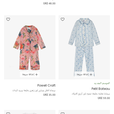
UK£ 48.00
إضافة سريعة
إضافة سريعة
الموسم الجديد
Powell Craft
Petit Bateau
بيجاما قطن بوبلين لون زهري بطبعة ورود للبنات
بيجاما مقلمة بطبعة نجوم لون أزرق للاولاد
UK£ 35.00
UK£ 59.00